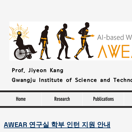
Prof. Jiyeon Kang
Gwangju Institute of Science and Techn
Home
Research
Publications
AWEAR 연구실
학부
인
턴 지원
안
내